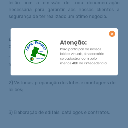
leilão com a emissão de toda documentação
necessária para garantir aos nossos clientes a
segurança de ter realizado um ótimo negócio.
Leilões Lara Forster
presta um serviço
diferenciado, que contempla:
1) Consultoria em avaliação e venda de bens
móveis e imóveis;
2) Vistorias, preparação dos lotes e montagens de
leilões;
3) Elaboração de editais, catálogos e contratos;