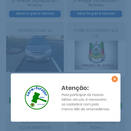
2ª Praça: 25/08/2026 -
2ª Praça: 25/08/2026 -
14:30hs
15:00hs
aberto para lances
aberto para lances
HONDA/CIVIC LX
FORD ECOSPORT XLS
1.6
1ª Praça: 16/07/2026 -
15:30hs
1ª Praça: 16/07/2026 -
2ª Praça: 28/07/2026 -
15:00hs
15:30hs
2ª Praça: 28/07/2026 -
15:00hs
leilão encerrado
leilão encerrado
TOPOGRAFIA-
Apartamento-Vila
EQUIPAMENTOS
Maria