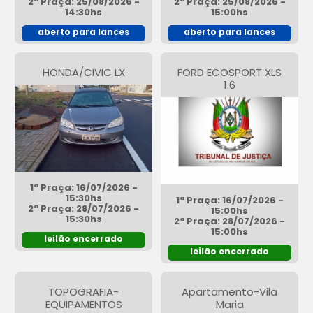
2ª Praça: 25/08/2026 -
2ª Praça: 25/08/2026 -
14:30hs
15:00hs
aberto para lances
aberto para lances
HONDA/CIVIC LX
FORD ECOSPORT XLS
1.6
1ª Praça: 16/07/2026 -
15:30hs
1ª Praça: 16/07/2026 -
2ª Praça: 28/07/2026 -
15:00hs
15:30hs
2ª Praça: 28/07/2026 -
15:00hs
leilão encerrado
leilão encerrado
TOPOGRAFIA-
Apartamento-Vila
EQUIPAMENTOS
Maria